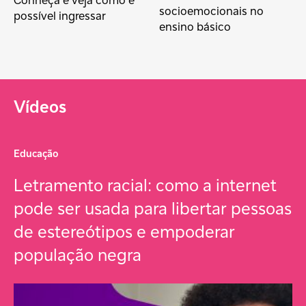
Conheça e veja como é
socioemocionais no
possível ingressar
ensino básico
Vídeos
Educação
Letramento racial: como a internet
pode ser usada para libertar pessoas
de estereótipos e empoderar
população negra