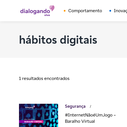
Comportamento
Inova
hábitos digitais
1 resultados encontrados
Segurança
/
#InternetNãoéUmJogo –
Baralho Virtual