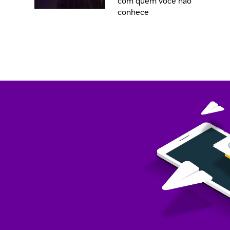
com quem você não
conhece