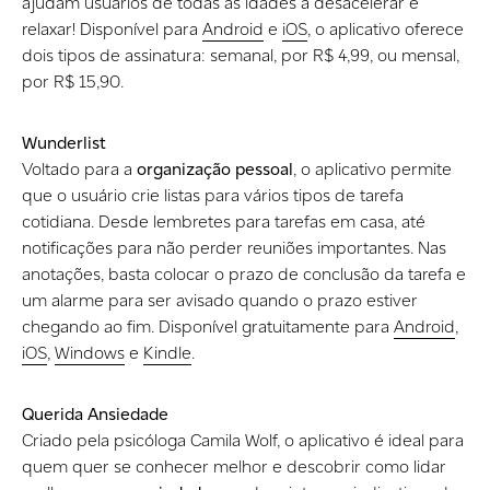
ajudam usuários de todas as idades a desacelerar e
relaxar! Disponível para
Android
e
iOS
, o aplicativo oferece
dois tipos de assinatura: semanal, por R$ 4,99, ou mensal,
por R$ 15,90.
Wunderlist
Voltado para a
organização pessoal
, o aplicativo permite
que o usuário crie listas para vários tipos de tarefa
cotidiana. Desde lembretes para tarefas em casa, até
notificações para não perder reuniões importantes. Nas
anotações, basta colocar o prazo de conclusão da tarefa e
um alarme para ser avisado quando o prazo estiver
chegando ao fim. Disponível gratuitamente para
Android
,
iOS
,
Windows
e
Kindle
.
Querida Ansiedade
Criado pela psicóloga Camila Wolf, o aplicativo é ideal para
quem quer se conhecer melhor e descobrir como lidar