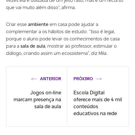
vezes ela é utilizada de um jeito raso, mas é um recurso
que vai muito além disso”, afirma.
Criar esse
ambiente
em casa pode ajudar a
complementar a os hábitos de estudo: “Isso é legal,
porque o aluno pode levar os conhecimentos de casa
para a
sala de aula
, mostrar ao professor, estimular o
diálogo, criando assim um ecossistema”, diz Mila.
ANTERIOR
PRÓXIMO
Jogos on-line
Escola Digital
marcam presença na
oferece mais de 4 mil
sala de aula
conteúdos
educativos na rede