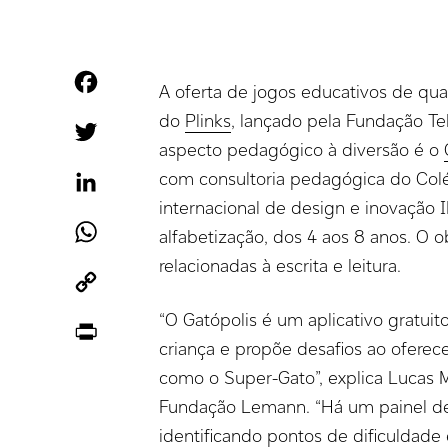
Facebook
A oferta de jogos educativos de qua
do
Plinks
, lançado pela Fundação Te
Twitter
aspecto pedagógico à diversão é o
com consultoria pedagógica do Colé
LinkedIn
internacional de design e inovação 
WhatsApp
alfabetização, dos 4 aos 8 anos. O o
relacionadas à escrita e leitura.
Copy
Link
“O Gatópolis é um aplicativo gratuit
Print
criança e propõe desafios ao ofere
como o Super-Gato”, explica Lucas 
Fundação Lemann. “Há um painel d
identificando pontos de dificuldade 