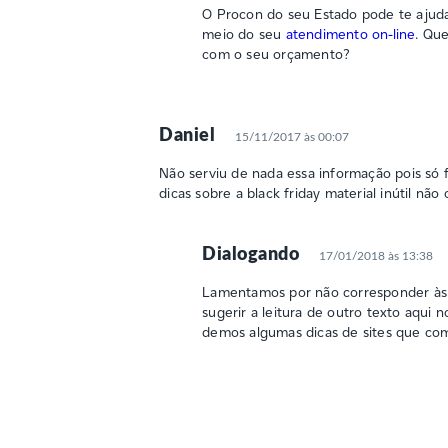
O Procon do seu Estado pode te ajuda
meio do seu
atendimento on-line
. Qu
com o seu orçamento?
Daniel
15/11/2017 às 00:07
Não serviu de nada essa informação pois só f
dicas sobre a black friday material inútil nã
Dialogando
17/01/2018 às 13:38
Lamentamos por não corresponder às s
sugerir a leitura de outro texto aqui n
demos algumas dicas de sites que com