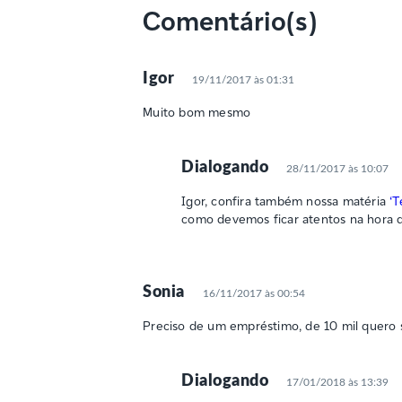
Comentário(s)
Igor
19/11/2017 às 01:31
Muito bom mesmo
Dialogando
28/11/2017 às 10:07
Igor, confira também nossa matéria
‘
como devemos ficar atentos na hora d
Sonia
16/11/2017 às 00:54
Preciso de um empréstimo, de 10 mil quero 
Dialogando
17/01/2018 às 13:39