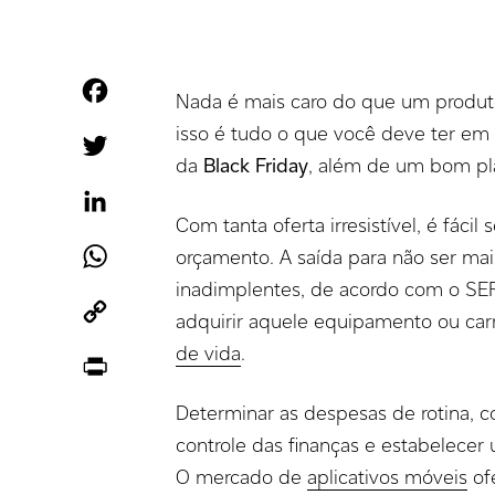
Facebook
Nada é mais caro do que um produto
isso é tudo o que você deve ter em
Twitter
da
Black Friday
, além de um bom pla
LinkedIn
Com tanta oferta irresistível, é fáci
WhatsApp
orçamento. A saída para não ser mai
inadimplentes, de acordo com o S
Copy
adquirir aquele equipamento ou car
Link
de vida
.
Print
Determinar as despesas de rotina, co
controle das finanças e estabelecer
O mercado de
aplicativos móveis
of