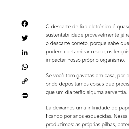
Facebook
O descarte de lixo eletrônico é qu
sustentabilidade provavelmente já r
Twitter
o descarte correto, porque sabe que
podem contaminar o solo, os lençói
LinkedIn
impactar nosso próprio organismo.
WhatsApp
Se você tem gavetas em casa, por e
Copy
onde depositamos coisas que preci
Link
que um dia terão alguma serventia.
Print
Lá deixamos uma infinidade de papé
ficando por anos esquecidas. Nessa l
produzimos: as próprias pilhas, bater