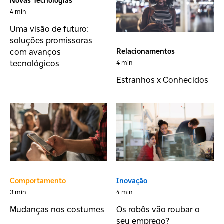
Novas Tecnologias
4 min
Uma visão de futuro:
soluções promissoras
com avanços
Relacionamentos
tecnológicos
4 min
Estranhos x Conhecidos
Comportamento
Inovação
3 min
4 min
Mudanças nos costumes
Os robôs vão roubar o
seu emprego?