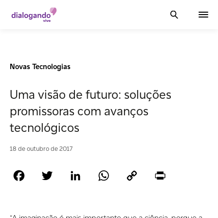
Novas Tecnologias
Uma visão de futuro: soluções
promissoras com avanços
tecnológicos
18 de outubro de 2017
Facebook
Twitter
LinkedIn
WhatsApp
Copy
Print
Link
“A imaginação é mais importante que a ciência, porque a