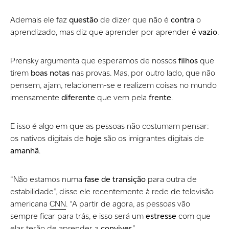
Ademais ele faz
questão
de dizer que não é
contra
o
aprendizado, mas diz que aprender por aprender é
vazio
.
Prensky argumenta que esperamos de nossos
filhos
que
tirem
boas notas
nas provas. Mas, por outro lado, que não
pensem, ajam, relacionem-se e realizem coisas no mundo
imensamente
diferente
que vem pela
frente
.
E isso é algo em que as pessoas não costumam pensar:
os nativos digitais de
hoje
são os imigrantes digitais de
amanhã
.
“Não estamos numa
fase de transição
para outra de
estabilidade”, disse ele recentemente à rede de televisão
americana
CNN
. “A partir de agora, as pessoas vão
sempre ficar para trás, e isso será um
estresse
com que
elas terão de aprender a
conviver
.”