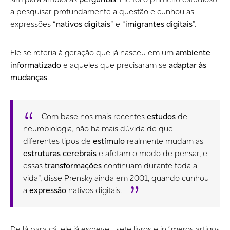
a pesquisar profundamente a questão e cunhou as
expressões “
nativos digitais
” e “
imigrantes digitais
”.
Ele se referia à geração que já nasceu em um
ambiente
informatizado
e aqueles que precisaram se
adaptar às
mudanças
.
Com base nos mais recentes
estudos
de
neurobiologia, não há mais dúvida de que
diferentes tipos de
estímulo
realmente mudam as
estruturas cerebrais
e afetam o modo de pensar, e
essas
transformações
continuam durante toda a
vida”, disse Prensky ainda em 2001, quando cunhou
a
expressão
nativos digitais.
De lá para cá, ele já escreveu sete livros e inúmeros artigos