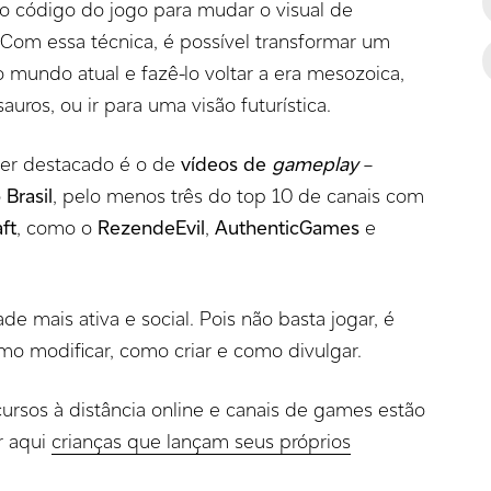
 o código do jogo para mudar o visual de
. Com essa técnica, é possível transformar um
o mundo atual e fazê-lo voltar a era mesozoica,
ros, ou ir para uma visão futurística.
er destacado é o de
vídeos de
gameplay
–
o
Brasil
, pelo menos três do top 10 de canais com
ft
, como o
RezendeEvil
,
AuthenticGames
e
e mais ativa e social. Pois não basta jogar, é
mo modificar, como criar e como divulgar.
cursos à distância online e canais de games estão
or aqui
crianças que lançam seus próprios