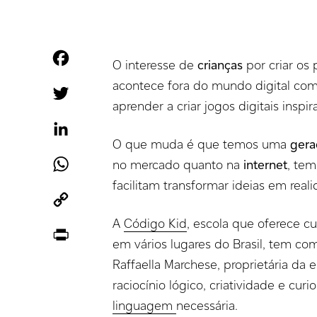
Facebook
O interesse de
crianças
por criar os
acontece fora do mundo digital co
Twitter
aprender a criar jogos digitais in
LinkedIn
O que muda é que temos uma
ger
WhatsApp
no mercado quanto na
internet
, tem
facilitam transformar ideias em real
Copy
Link
A
Código Kid
, escola que oferece c
Print
em vários lugares do Brasil, tem co
Raffaella Marchese, proprietária da 
raciocínio lógico, criatividade e cu
linguagem
necessária.