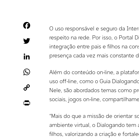
Facebook
O uso responsável e seguro da Inte
respeito na rede. Por isso, o Portal
Twitter
integração entre pais e filhos na c
presença cada vez mais constante da
LinkedIn
WhatsApp
Além do conteúdo on-line, a plataf
uso off-line, como o Guia Dialogando
Copy
Nele, são abordados temas como pr
Link
sociais, jogos on-line, compartilham
Print
“Mais do que a missão de orientar s
ambiente virtual, o Dialogando tem 
filhos, valorizando a criação e fort