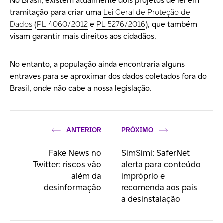
No Brasil, existem atualmente dois projetos de lei em
tramitação para criar uma
Lei Geral de Proteção de
Dados
(
PL 4060/2012
e
PL 5276/2016
), que também
visam garantir mais direitos aos cidadãos.
No entanto, a população ainda encontraria alguns
entraves para se aproximar dos
dados coletados
fora do
Brasil
, onde não cabe a nossa legislação.
ANTERIOR
PRÓXIMO
Fake News no
SimSimi: SaferNet
Twitter: riscos vão
alerta para conteúdo
além da
impróprio e
desinformação
recomenda aos pais
a desinstalação