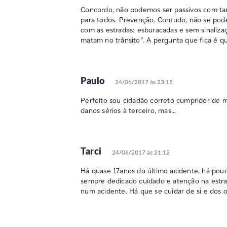
Concordo, não podemos ser passivos com ta
para todos. Prevenção. Contudo, não se pod
com as estradas: esburacadas e sem sinaliz
matam no trânsito”. A pergunta que fica é 
Paulo
24/06/2017 às 23:15
Perfeito sou cidadão correto cumpridor de m
danos sérios à terceiro, mas…
Tarci
24/06/2017 às 21:12
Há quase 17anos do último acidente, há pou
sempre dedicado cuidado e atenção na estra
num acidente. Há que se cuidar de si e dos o