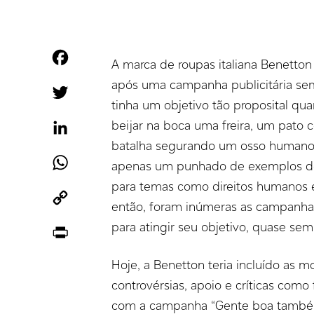
Facebook
A marca de roupas italiana Benetto
após uma campanha publicitária sem
Twitter
tinha um objetivo tão proposital qua
beijar na boca uma freira, um pato
LinkedIn
batalha segurando um osso humano
WhatsApp
apenas um punhado de exemplos de
para temas como direitos humanos e
Copy
então, foram inúmeras as campanha
Link
para atingir seu objetivo, quase s
Print
Hoje, a Benetton teria incluído as m
controvérsias, apoio e críticas com
com a campanha “Gente boa também