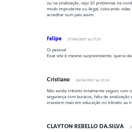
ou na sinalização, vejo 10 problemas na con
modo imprudente ou ilegal, colocando vidas em 
acreditar num país assim.
felipe
27/06/2017 às 17:27
Oi pessoal
Esse site é mesmo surpreendente, queria dar
Cristiano
26/06/2017 às 13:14
Não existe trânsito totalmente seguro com o
segurança com buracos, falta de sinalização 
investem mais em educação no trânsito ao in
CLAYTON REBELLO DA.SILVA
2