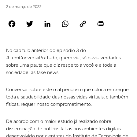
2 de março de 2022
Facebook
Twitter
LinkedIn
WhatsApp
Copy
Print
Link
No capítulo anterior do episódio 3 do
#TemConversaPraTudo, quem viu, só ouviu verdades
sobre uma pauta que diz respeito a você e a toda a
sociedade: as fake news.
Conversar sobre este mal perigoso que coloca em xeque
toda a saudabilidade das nossas vidas virtuais, e também
físicas, requer nosso comprometimento.
De acordo com o maior estudo já realizado sobre
disseminação de notícias falsas nos ambientes digitais –
desenvolvido por cientistas do Instituto de Tecnologia de