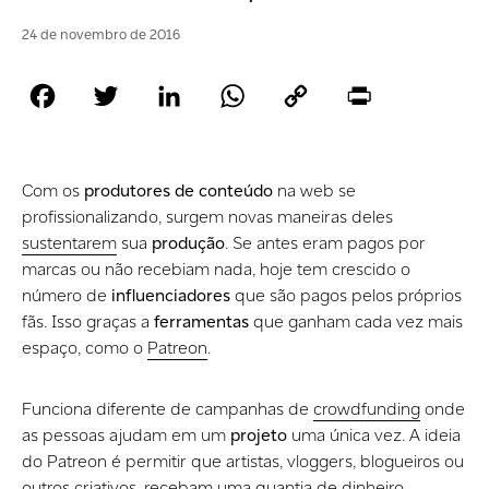
24 de novembro de 2016
Facebook
Twitter
LinkedIn
WhatsApp
Copy
Print
Link
Com os
produtores de conteúdo
na web se
profissionalizando, surgem novas maneiras deles
sustentarem
sua
produção
. Se antes eram pagos por
marcas ou não recebiam nada, hoje tem crescido o
número de
influenciadores
que são pagos pelos próprios
fãs. Isso graças a
ferramentas
que ganham cada vez mais
espaço, como o
Patreon
.
Funciona diferente de campanhas de
crowdfunding
onde
as pessoas ajudam em um
projeto
uma única vez. A ideia
do Patreon é permitir que artistas, vloggers, blogueiros ou
outros criativos, recebam uma quantia de dinheiro