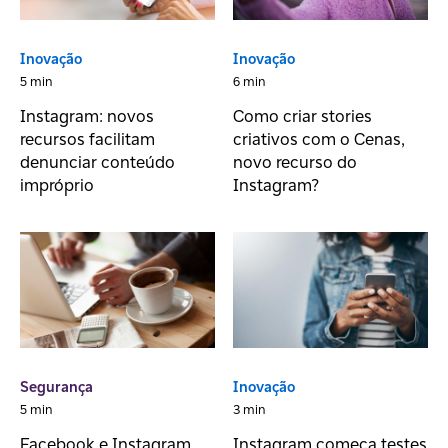
Inovação
Inovação
5 min
6 min
Instagram: novos
Como criar stories
recursos facilitam
criativos com o Cenas,
denunciar conteúdo
novo recurso do
impróprio
Instagram?
Segurança
Inovação
5 min
3 min
Facebook e Instagram
Instagram começa testes