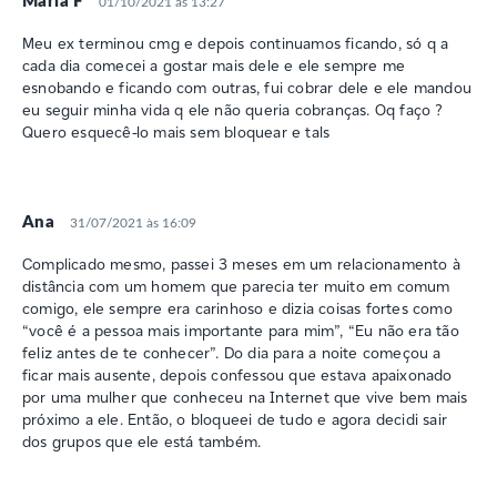
Maria F
01/10/2021 às 13:27
Meu ex terminou cmg e depois continuamos ficando, só q a
cada dia comecei a gostar mais dele e ele sempre me
esnobando e ficando com outras, fui cobrar dele e ele mandou
eu seguir minha vida q ele não queria cobranças. Oq faço ?
Quero esquecê-lo mais sem bloquear e tals
Ana
31/07/2021 às 16:09
Complicado mesmo, passei 3 meses em um relacionamento à
distância com um homem que parecia ter muito em comum
comigo, ele sempre era carinhoso e dizia coisas fortes como
“você é a pessoa mais importante para mim”, “Eu não era tão
feliz antes de te conhecer”. Do dia para a noite começou a
ficar mais ausente, depois confessou que estava apaixonado
por uma mulher que conheceu na Internet que vive bem mais
próximo a ele. Então, o bloqueei de tudo e agora decidi sair
dos grupos que ele está também.