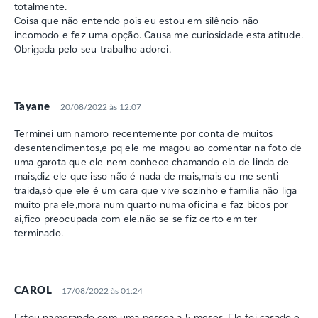
totalmente.
Coisa que não entendo pois eu estou em silêncio não
incomodo e fez uma opção. Causa me curiosidade esta atitude.
Obrigada pelo seu trabalho adorei.
Tayane
20/08/2022 às 12:07
Terminei um namoro recentemente por conta de muitos
desentendimentos,e pq ele me magou ao comentar na foto de
uma garota que ele nem conhece chamando ela de linda de
mais,diz ele que isso não é nada de mais,mais eu me senti
traida,só que ele é um cara que vive sozinho e familia não liga
muito pra ele,mora num quarto numa oficina e faz bicos por
ai,fico preocupada com ele.não se se fiz certo em ter
terminado.
CAROL
17/08/2022 às 01:24
Estou namorando com uma pessoa a 5 meses. Ele foi casado e