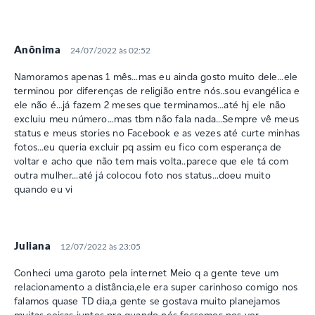
Anônima
24/07/2022 às 02:52
Namoramos apenas 1 mês…mas eu ainda gosto muito dele…ele
terminou por diferenças de religião entre nós..sou evangélica e
ele não é…já fazem 2 meses que terminamos…até hj ele não
excluiu meu número…mas tbm não fala nada…Sempre vê meus
status e meus stories no Facebook e as vezes até curte minhas
fotos…eu queria excluir pq assim eu fico com esperança de
voltar e acho que não tem mais volta..parece que ele tá com
outra mulher…até já colocou foto nos status…doeu muito
quando eu vi
Juliana
12/07/2022 às 23:05
Conheci uma garoto pela internet Meio q a gente teve um
relacionamento a distância,ele era super carinhoso comigo nos
falamos quase TD dia,a gente se gostava muito planejamos
muitas coisas juntos pra quando nós fossemos nos ver