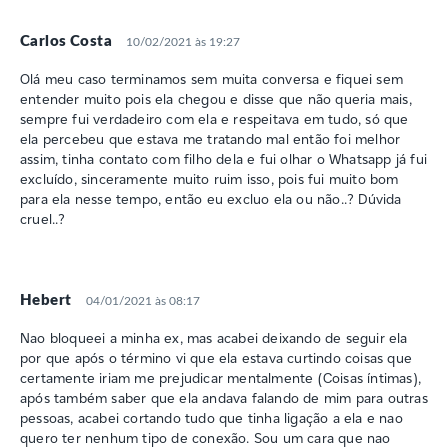
Carlos Costa
10/02/2021 às 19:27
Olá meu caso terminamos sem muita conversa e fiquei sem
entender muito pois ela chegou e disse que não queria mais,
sempre fui verdadeiro com ela e respeitava em tudo, só que
ela percebeu que estava me tratando mal então foi melhor
assim, tinha contato com filho dela e fui olhar o Whatsapp já fui
excluído, sinceramente muito ruim isso, pois fui muito bom
para ela nesse tempo, então eu excluo ela ou não..? Dúvida
cruel..?
Hebert
04/01/2021 às 08:17
Nao bloqueei a minha ex, mas acabei deixando de seguir ela
por que após o término vi que ela estava curtindo coisas que
certamente iriam me prejudicar mentalmente (Coisas íntimas),
após também saber que ela andava falando de mim para outras
pessoas, acabei cortando tudo que tinha ligação a ela e nao
quero ter nenhum tipo de conexão. Sou um cara que nao