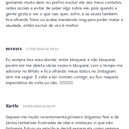
gostando muito dele, eu prefiro excluir ele dos meus contatos,
redes sociais e evitar de saber algo sobre ele, pois quando a
gente gosta e ver o que nao quer, sofre, e as vezes também
fica olhando fotos ou acaba mandando msg para poder matar a
saudade, então excluir de vez é melhor
euraycs
17/04/2024 às 18:51
Eu sempre tive essa dúvida: entre bloquear e não bloquear,
porém ele me deleta várias vezes e bloqueia, com o tempo me
adiciona no Whats e fica olhando meus status no Instagram
sem me seguir. E volta a ter contato comigo, eu fico naquela
expectativa de volta ou não. 🤦🏻‍♀️🤦🏻‍♀️
Xarifo
19/03/2024 às 06:59
Separei-me muito recentemente,primeiro brigamos feio e de
tantas tentativas frustradas de idas e vindas,eu vi que não
tínhamos futuro na relação e decidi separar.ela como sempre