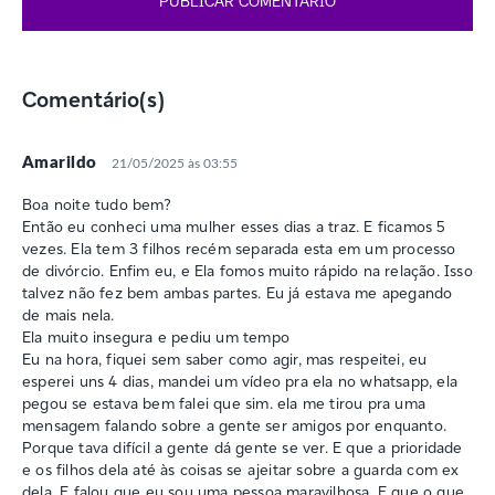
Comentário(s)
Amarildo
21/05/2025 às 03:55
Boa noite tudo bem?
Então eu conheci uma mulher esses dias a traz. E ficamos 5
vezes. Ela tem 3 filhos recém separada esta em um processo
de divórcio. Enfim eu, e Ela fomos muito rápido na relação. Isso
talvez não fez bem ambas partes. Eu já estava me apegando
de mais nela.
Ela muito insegura e pediu um tempo
Eu na hora, fiquei sem saber como agir, mas respeitei, eu
esperei uns 4 dias, mandei um vídeo pra ela no whatsapp, ela
pegou se estava bem falei que sim. ela me tirou pra uma
mensagem falando sobre a gente ser amigos por enquanto.
Porque tava difícil a gente dá gente se ver. E que a prioridade
e os filhos dela até às coisas se ajeitar sobre a guarda com ex
dela. E falou que eu sou uma pessoa maravilhosa. E que o que