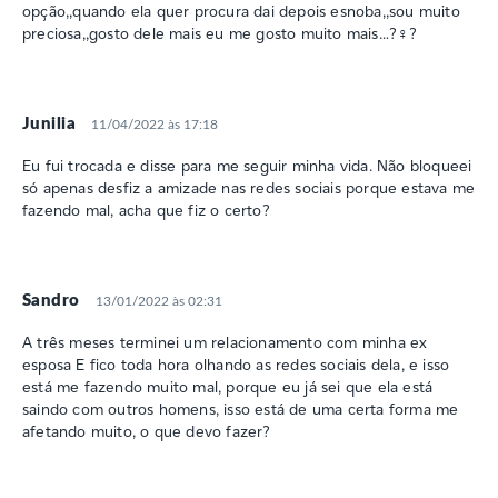
opção,,quando ela quer procura dai depois esnoba,,sou muito
preciosa,,gosto dele mais eu me gosto muito mais…?‍♀️?
Junilia
11/04/2022 às 17:18
Eu fui trocada e disse para me seguir minha vida. Não bloqueei
só apenas desfiz a amizade nas redes sociais porque estava me
fazendo mal, acha que fiz o certo?
Sandro
13/01/2022 às 02:31
A três meses terminei um relacionamento com minha ex
esposa E fico toda hora olhando as redes sociais dela, e isso
está me fazendo muito mal, porque eu já sei que ela está
saindo com outros homens, isso está de uma certa forma me
afetando muito, o que devo fazer?