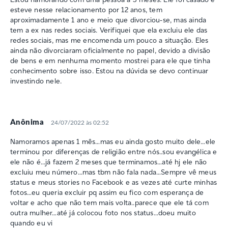
esteve nesse relacionamento por 12 anos, tem
aproximadamente 1 ano e meio que divorciou-se, mas ainda
tem a ex nas redes sociais. Verifiquei que ela excluiu ele das
redes sociais, mas me encomenda um pouco a situação. Eles
ainda não divorciaram oficialmente no papel, devido a divisão
de bens e em nenhuma momento mostrei para ele que tinha
conhecimento sobre isso. Estou na dúvida se devo continuar
investindo nele.
Anônima
24/07/2022 às 02:52
Namoramos apenas 1 mês…mas eu ainda gosto muito dele…ele
terminou por diferenças de religião entre nós..sou evangélica e
ele não é…já fazem 2 meses que terminamos…até hj ele não
excluiu meu número…mas tbm não fala nada…Sempre vê meus
status e meus stories no Facebook e as vezes até curte minhas
fotos…eu queria excluir pq assim eu fico com esperança de
voltar e acho que não tem mais volta..parece que ele tá com
outra mulher…até já colocou foto nos status…doeu muito
quando eu vi