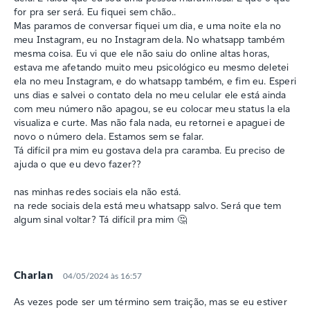
for pra ser será. Eu fiquei sem chão..
Mas paramos de conversar fiquei um dia, e uma noite ela no
meu Instagram, eu no Instagram dela. No whatsapp também
mesma coisa. Eu vi que ele não saiu do online altas horas,
estava me afetando muito meu psicológico eu mesmo deletei
ela no meu Instagram, e do whatsapp também, e fim eu. Esperi
uns dias e salvei o contato dela no meu celular ele está ainda
com meu número não apagou, se eu colocar meu status la ela
visualiza e curte. Mas não fala nada, eu retornei e apaguei de
novo o número dela. Estamos sem se falar.
Tá difícil pra mim eu gostava dela pra caramba. Eu preciso de
ajuda o que eu devo fazer??
nas minhas redes sociais ela não está.
na rede sociais dela está meu whatsapp salvo. Será que tem
algum sinal voltar? Tá difícil pra mim 🤔
Charlan
04/05/2024 às 16:57
As vezes pode ser um término sem traição, mas se eu estiver