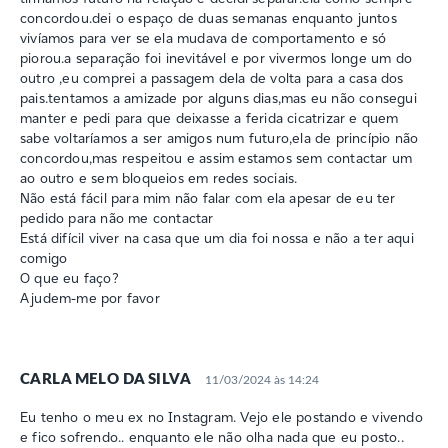
concordou.dei o espaço de duas semanas enquanto juntos
vivíamos para ver se ela mudava de comportamento e só
piorou.a separação foi inevitável e por vivermos longe um do
outro ,eu comprei a passagem dela de volta para a casa dos
pais.tentamos a amizade por alguns dias,mas eu não consegui
manter e pedi para que deixasse a ferida cicatrizar e quem
sabe voltaríamos a ser amigos num futuro,ela de princípio não
concordou,mas respeitou e assim estamos sem contactar um
ao outro e sem bloqueios em redes sociais.
Não está fácil para mim não falar com ela apesar de eu ter
pedido para não me contactar
Está difícil viver na casa que um dia foi nossa e não a ter aqui
comigo
O que eu faço?
Ajudem-me por favor
CARLA MELO DA SILVA
11/03/2024 às 14:24
Eu tenho o meu ex no Instagram. Vejo ele postando e vivendo
e fico sofrendo.. enquanto ele não olha nada que eu posto..