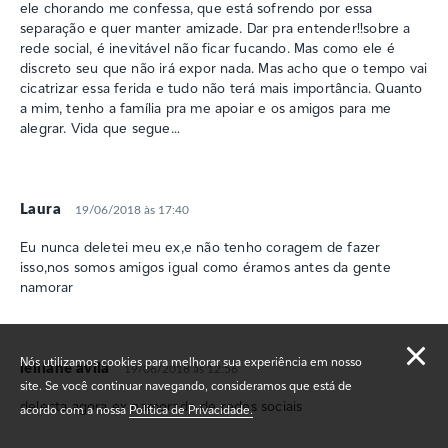
ele chorando me confessa, que está sofrendo por essa
separação e quer manter amizade. Dar pra entender!!sobre a
rede social, é inevitável não ficar fucando. Mas como ele é
discreto seu que não irá expor nada. Mas acho que o tempo vai
cicatrizar essa ferida e tudo não terá mais importância. Quanto
a mim, tenho a família pra me apoiar e os amigos para me
alegrar. Vida que segue…
Laura
19/06/2018 às 17:40
Eu nunca deletei meu ex,e não tenho coragem de fazer
isso,nos somos amigos igual como éramos antes da gente
namorar
Nós utilizamos cookies para melhorar sua experiência em nosso
leiliane avila
19/06/2018 às 12:56
site. Se você continuar navegando, consideramos que está de
delecta agora ex namorado de redes sociais
acordo com a nossa
Política de Privacidade.