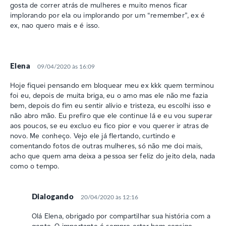
gosta de correr atrás de mulheres e muito menos ficar
implorando por ela ou implorando por um “remember”, ex é
ex, nao quero mais e é isso.
Elena
09/04/2020 às 16:09
Hoje fiquei pensando em bloquear meu ex kkk quem terminou
foi eu, depois de muita briga, eu o amo mas ele não me fazia
bem, depois do fim eu sentir alívio e tristeza, eu escolhi isso e
não abro mão. Eu prefiro que ele continue lá e eu vou superar
aos poucos, se eu excluo eu fico pior e vou querer ir atras de
novo. Me conheço. Vejo ele já flertando, curtindo e
comentando fotos de outras mulheres, só não me doi mais,
acho que quem ama deixa a pessoa ser feliz do jeito dela, nada
como o tempo.
Dialogando
20/04/2020 às 12:16
Olá Elena, obrigado por compartilhar sua história com a
gente. O importante é sempre estar bem consigo