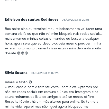
Edielson dos santos Rodrigues
08/05/2023 às 22:08
Boa noite olha eu terminei meu relacionamento vai fazer uma
semana ela falou que não vai mim bloqueia nais redes sociais…
mais arrumou minhas coisas e mandou eu buscar a qualquer
hora.iagora será que eu devo bloqueia mesmo.porquer minha
ex era muito muito ciumenta isso estava mim deixando muito
doente 😔😔😔
Silvia Susana
01/04/2023 às 09:25
Adorei o texto 😃.
O meu caso é bem diferente voltou com a ex. Optamos por
não ter redes sociais em comum a única era Instagram e na
altura retiramos da lista de amigos e até se meteu offline.
Respeitei óbvio , há um mês alterou para online. Eu tenho a
minha vida reparei mas não liguei agora bloqueou me