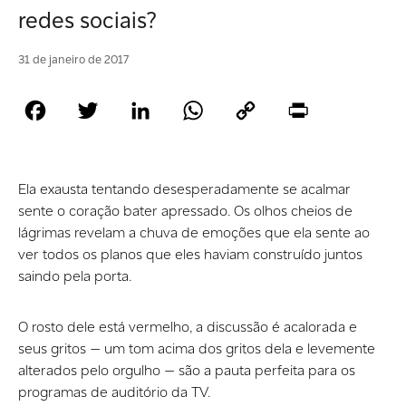
redes sociais?
31 de janeiro de 2017
Facebook
Twitter
LinkedIn
WhatsApp
Copy
Print
Link
Ela exausta tentando desesperadamente se acalmar
sente o coração bater apressado. Os olhos cheios de
lágrimas revelam a chuva de emoções que ela sente ao
ver todos os planos que eles haviam construído juntos
saindo pela porta.
O rosto dele está vermelho, a discussão é acalorada e
seus gritos — um tom acima dos gritos dela e levemente
alterados pelo orgulho — são a pauta perfeita para os
programas de auditório da TV.