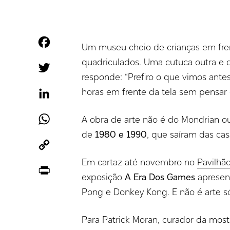
Facebook
Um museu cheio de crianças em frent
quadriculados. Uma cutuca outra e di
Twitter
responde: “Prefiro o que vimos ante
horas em frente da tela sem pensar 
LinkedIn
WhatsApp
A obra de arte não é do Mondrian o
de
1980 e 1990
, que saíram das ca
Copy
Link
Em cartaz até novembro no
Pavilhã
Print
exposição
A Era Dos Games
apresen
Pong e Donkey Kong. E não é arte s
Para Patrick Moran, curador da most