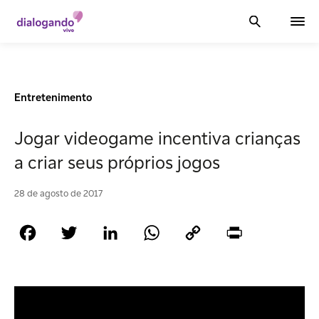
Entretenimento
Jogar videogame incentiva crianças
a criar seus próprios jogos
28 de agosto de 2017
Facebook
Twitter
LinkedIn
WhatsApp
Copy
Print
Link